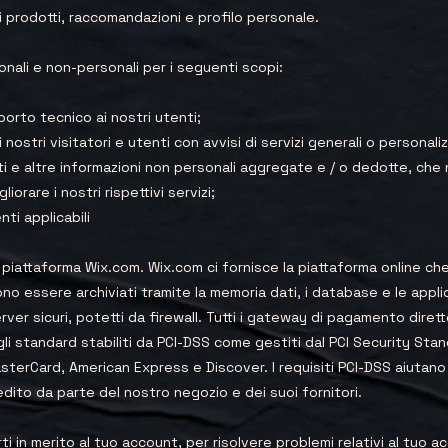
 prodotti, raccomandazioni e profilo personale.
onali e non-personali per i seguenti scopi:
porto tecnico ai nostri utenti;
 nostri visitatori e utenti con avvisi di servizi generali o persona
ti e altre informazioni non personali aggregate e / o dedotte, che n
iorare i nostri rispettivi servizi;
nti applicabili
 piattaforma Wix.com. Wix.com ci fornisce la piattaforma online che
sono essere archiviati tramite la memoria dati, i database e le applic
ver sicuri, potetti da firewall. Tutti i gateway di pagamento diretto
li standard stabiliti da PCI-DSS come gestiti dal PCI Security St
terCard, American Express e Discover. I requisiti PCI-DSS aiutano 
redito da parte del nostro negozio e dei suoi fornitori.
 in merito al tuo account, per risolvere problemi relativi al tuo a