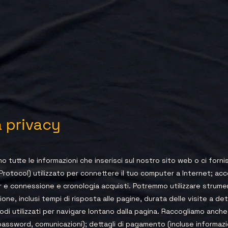
a privacy
o tutte le informazioni che inserisci sul nostro sito web o ci fornisc
t Protocol) utilizzato per connettere il tuo computer a Internet; acc
r e connessione e cronologia acquisti. Potremmo utilizzare strume
ione, inclusi tempi di risposta alle pagine, durata delle visite a d
todi utilizzati per navigare lontano dalla pagina. Raccogliamo anche
, password, comunicazioni); dettagli di pagamento (incluse informazio